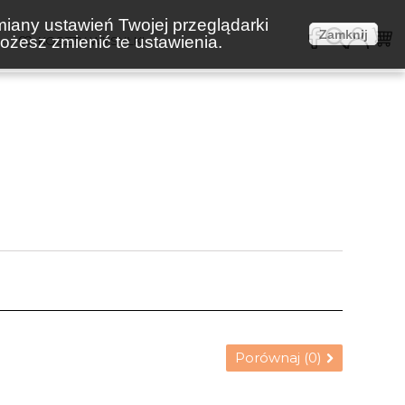
miany ustawień Twojej przeglądarki
Zamknij
żesz zmienić te ustawienia.
E
KOSZTY WYSYŁKI
Porównaj (
0
)