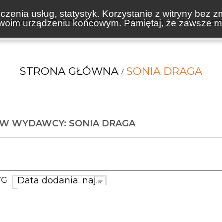
zenia usług, statystyk. Korzystanie z witryny bez z
oim urządzeniu końcowym. Pamiętaj, że zawsze mo
NOWOŚCI
ZAPOWIEDZI
BESTSELLERY
WAKACJ
STRONA GŁÓWNA
SONIA DRAGA
ÓW WYDAWCY: SONIA DRAGA
Data dodania: najnowsze
WG