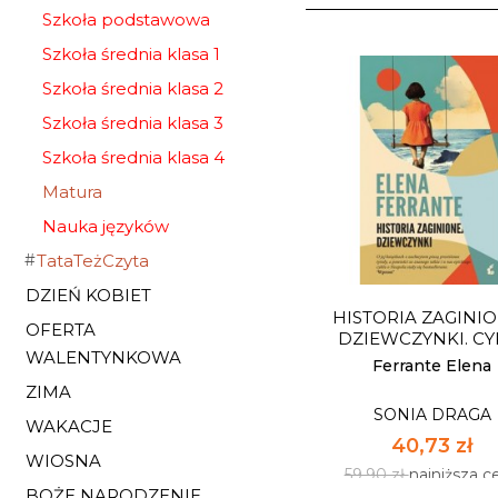
Szkoła podstawowa
Szkoła średnia klasa 1
Szkoła średnia klasa 2
Szkoła średnia klasa 3
Szkoła średnia klasa 4
Matura
Nauka języków
TataTeżCzyta
DZIEŃ KOBIET
HISTORIA ZAGINI
OFERTA
DZIEWCZYNKI. CYK
WALENTYNKOWA
Ferrante Elena
ZIMA
SONIA DRAGA
WAKACJE
40,73 zł
WIOSNA
59,90 zł
najniższa c
BOŻE NARODZENIE