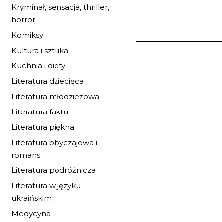
Kryminał, sensacja, thriller,
horror
Komiksy
Kultura i sztuka
LISIA DOLINA
Kuchnia i diety
SONIA DRAGA
Literatura dziecięca
30,53 zł
Literatura młodzieżowa
44,90 zł
najniższa c
Literatura faktu
Dostępnych: mały z
Literatura piękna
Ilość:
Literatura obyczajowa i
romans
DO KOSZYK
Literatura podróżnicza
Literatura w języku
ukraińskim
Medycyna