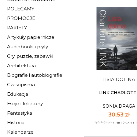
POLECAMY
PROMOCJE
PAKIETY
Artykuły papiernicze
HISTORIA ZAGINI
DZIEWCZYNKI. CYK
Audiobooki i płyty
SONIA DRAGA
Gry, puzzle, zabawki
40,73 zł
Architektura
59,90 zł
najniższa c
Biografie i autobiografie
LISIA DOLINA
Dostępnych: mały z
Czasopisma
Ilość:
LINK CHARLOTT
Edukacja
Eseje i felietony
SONIA DRAGA
DO KOSZYK
Fantastyka
30,53 zł
Historia
44,90 zł
najniższa c
Kalendarze