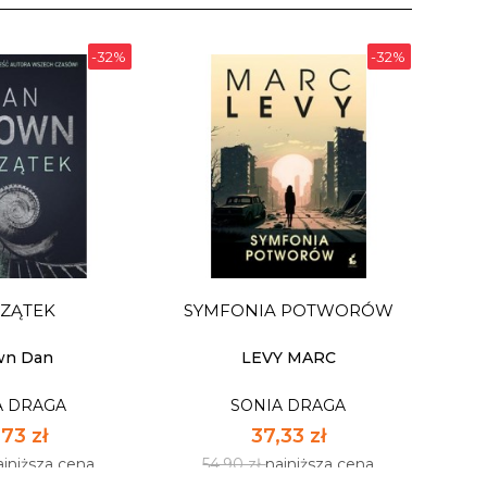
-32%
-32%
ZĄTEK
SYMFONIA POTWORÓW
wn Dan
LEVY MARC
A DRAGA
SONIA DRAGA
73 zł
37,33 zł
ajniższa cena
54,90 zł
najniższa cena