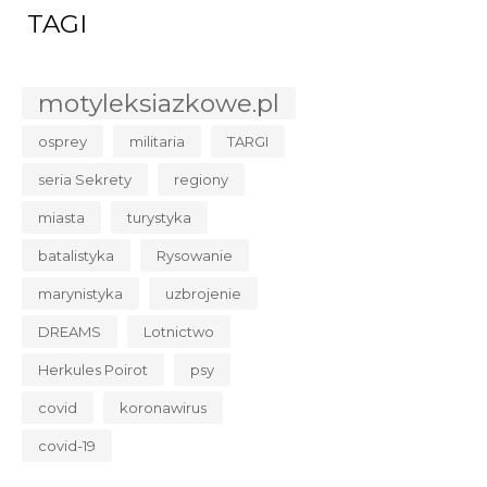
TAGI
motyleksiazkowe.pl
osprey
militaria
TARGI
seria Sekrety
regiony
miasta
turystyka
batalistyka
Rysowanie
marynistyka
uzbrojenie
DREAMS
Lotnictwo
Herkules Poirot
psy
covid
koronawirus
covid-19