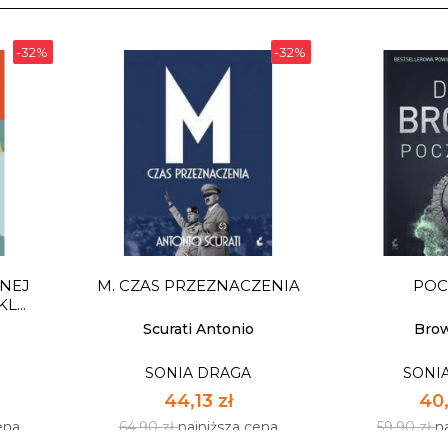
-32%
-32%
ONEJ
M. CZAS PRZEZNACZENIA
POC
L...
Scurati Antonio
Bro
SONIA DRAGA
SONI
44,13 zł
40,
ena
64,90 zł
najniższa cena
59,90 zł
n