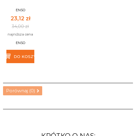
ENSO
23,12 zł
34,00 zł
najniższa cena
ENSO
DO KOSZYKA
Porównaj (
0
)
KRÓTKO O NAS: