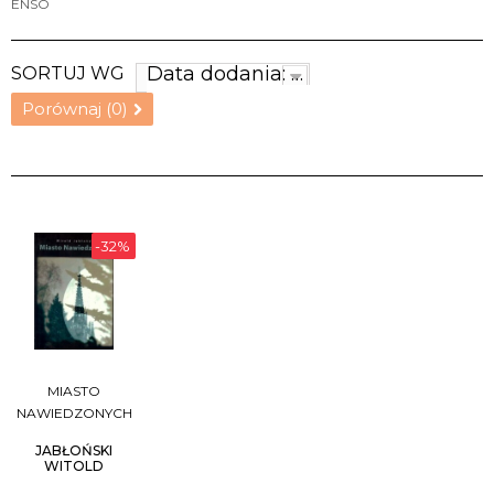
ENSO
Data dodania: najnowsze
SORTUJ WG
Porównaj (
0
)
-32%
MIASTO
NAWIEDZONYCH
JABŁOŃSKI
WITOLD