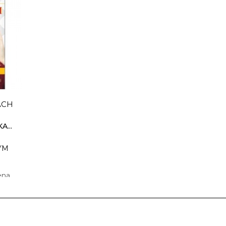
KLUCZ FRANCUSKI
RODZ
YM
CZARNO NA BIAŁYM
CZARNO 
27,13 zł
15,
ena
39,90 zł
najniższa cena
22,50 zł
n
ACH
Dostępnych: 99
Dostępnych
Ilość:
Ilość
...
YM
A
DO KOSZYKA
DO
ena