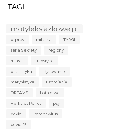
TAGI
ŻABA W PAPILOT
motyleksiazkowe.pl
CZARNO NA BIAŁ
20,33 zł
osprey
militaria
TARGI
29,90 zł
najniższa c
seria Sekrety
regiony
Dostępnych: 7
miasta
turystyka
Ilość:
batalistyka
Rysowanie
marynistyka
uzbrojenie
DO KOSZYK
DREAMS
Lotnictwo
Herkules Poirot
psy
covid
koronawirus
covid-19