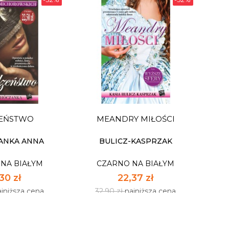
YŁO, GDYBY
JAK BYĆ
WYSTARCZAJĄCO
DOBRYM TATĄ
NA BIAŁYM
CZARNO NA BIAŁYM
13 zł
27,13 zł
ajniższa cena
39,90 zł
najniższa cena
EŃSTWO
MEANDRY MIŁOŚCI
pnych: 30
Dostępnych: 7
:
Ilość:
ANKA ANNA
BULICZ-KASPRZAK
NA BIAŁYM
CZARNO NA BIAŁYM
 KOSZYKA
DO KOSZYKA
30 zł
22,37 zł
ajniższa cena
32,90 zł
najniższa cena