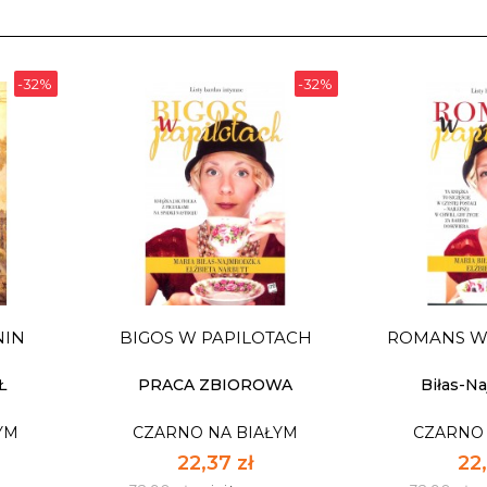
-32%
-32%
NIN
BIGOS W PAPILOTACH
ROMANS W
Ł
PRACA ZBIOROWA
Biłas-Na
YM
CZARNO NA BIAŁYM
CZARNO 
22,37 zł
22,