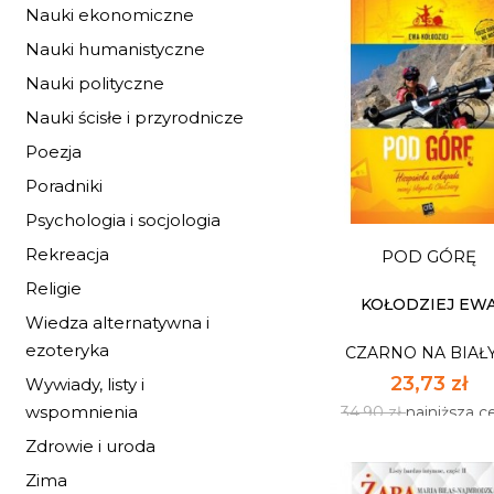
Nauki ekonomiczne
Nauki humanistyczne
Nauki polityczne
BALLADA O
Nauki ścisłe i przyrodnicze
CZAROWNICY
Poezja
CZARNO NA BIAŁ
Poradniki
33,93 zł
Psychologia i socjologia
49,90 zł
najniższa c
Rekreacja
POD GÓRĘ
Dostępnych: 6
Religie
Ilość:
KOŁODZIEJ EW
Wiedza alternatywna i
ezoteryka
CZARNO NA BIAŁ
DO KOSZYK
23,73 zł
Wywiady, listy i
wspomnienia
34,90 zł
najniższa c
Zdrowie i uroda
Zima