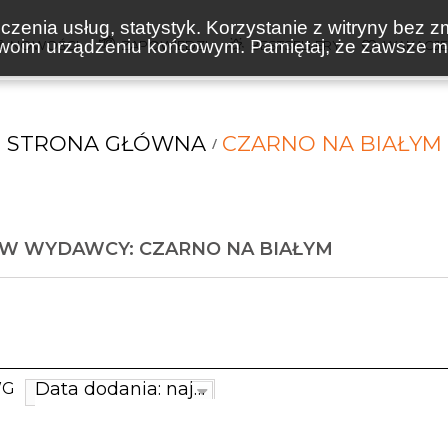
zenia usług, statystyk. Korzystanie z witryny bez z
oim urządzeniu końcowym. Pamiętaj, że zawsze mo
NOWOŚCI
ZAPOWIEDZI
BESTSELLERY
WAKACJ
STRONA GŁÓWNA
CZARNO NA BIAŁYM
W WYDAWCY: CZARNO NA BIAŁYM
Data dodania: najnowsze
WG