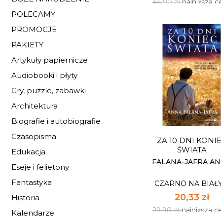
44,90 zł
najniższa c
POLECAMY
PROMOCJE
PAKIETY
Artykuły papiernicze
Audiobooki i płyty
BOGUMIŁ WIŚLA
Gry, puzzle, zabawki
CZARNO NA BIAŁ
Architektura
30,53 zł
Biografie i autobiografie
44,90 zł
najniższa c
Czasopisma
ZA 10 DNI KONI
Dostępnych: 75
ŚWIATA
Edukacja
Ilość:
FALANA-JAFRA A
Eseje i felietony
Fantastyka
CZARNO NA BIAŁ
DO KOSZYK
20,33 zł
Historia
29,90 zł
najniższa c
Kalendarze