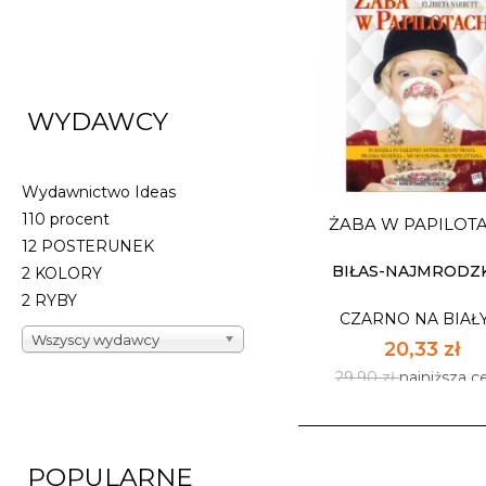
POD GÓRĘ
WYDAWCY
CZARNO NA BIAŁ
23,73 zł
34,90 zł
najniższa c
Wydawnictwo Ideas
110 procent
ŻABA W PAPILOT
Dostępnych: 32
12 POSTERUNEK
Ilość:
BIŁAS-NAJMRODZKA
2 KOLORY
2 RYBY
CZARNO NA BIAŁ
DO KOSZYK
Wszyscy wydawcy
20,33 zł
29,90 zł
najniższa c
POPULARNE