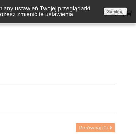
miany ustawień Twojej przeglądarki
Zamknij
żesz zmienić te ustawienia.
E
KOSZTY WYSYŁKI
Porównaj (
0
)