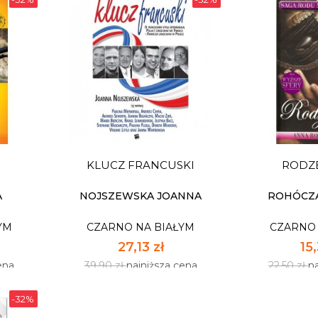
AVA&FRANK: WOJNA I
CO BY B
MIŁOŚĆ
YM
CZARNO NA BIAŁYM
CZARNO 
33,93 zł
27,
ena
49,90 zł
najniższa cena
39,90 zł
n
KLUCZ FRANCUSKI
RODZ
Dostępnych: 64
Dostę
Ilość:
Ilość
A
NOJSZEWSKA JOANNA
ROHÓCZ
YM
CZARNO NA BIAŁYM
CZARNO 
A
DO KOSZYKA
DO
27,13 zł
15,
ena
39,90 zł
najniższa cena
22,50 zł
n
-32%