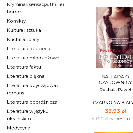
Kryminał, sensacja, thriller,
horror
Komiksy
Kultura i sztuka
ZA 10 DNI KONI
Kuchnia i diety
ŚWIATA
Literatura dziecięca
CZARNO NA BIAŁ
Literatura młodzieżowa
20,33 zł
Literatura faktu
29,90 zł
najniższa c
Literatura piękna
BALLADA O
Dostępnych: 77
CZAROWNICY
Literatura obyczajowa i
Ilość:
Rochala Paweł
romans
Literatura podróżnicza
CZARNO NA BIAŁ
DO KOSZYK
33,93 zł
Literatura w języku
ukraińskim
49,90 zł
najniższa c
Medycyna