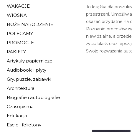
WAKACJE
To książka dla poszuki
przestrzeni. Umożliwi
WIOSNA
okazać przydatne na c
BOŻE NARODZENIE
Poznanie procesów życ
POLECAMY
niewidzialne, a przec
PROMOCJE
życiu blask oraz lepszą
Swoje rozważania auto
PAKIETY
Artykuły papiernicze
Audiobooki i płyty
Gry, puzzle, zabawki
Architektura
Biografie i autobiografie
Czasopisma
Edukacja
Eseje i felietony