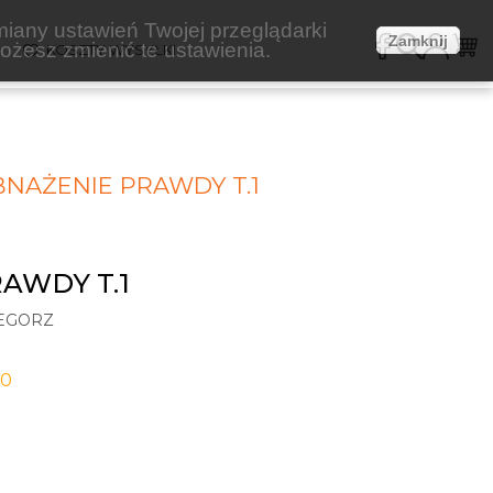
miany ustawień Twojej przeglądarki
Zamknij
żesz zmienić te ustawienia.
E
KOSZTY WYSYŁKI
NAŻENIE PRAWDY T.1
AWDY T.1
ZEGORZ
-0