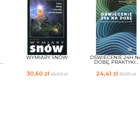
WYMIARY SNÓW
OŚWIECENIE 24H N
..
DOBĘ. PRAKTYKI...
30,60 zł
24,41 zł
45,00 zł
35,90 zł