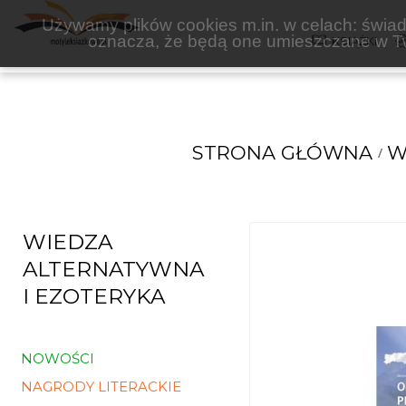
ROZPISANI
Używamy plików cookies m.in. w celach: świadc
oznacza, że będą one umieszczane w Tw
KSIĄŻKI
STRONA GŁÓWNA
W
WIEDZA
ALTERNATYWNA
I EZOTERYKA
NOWOŚCI
NAGRODY LITERACKIE