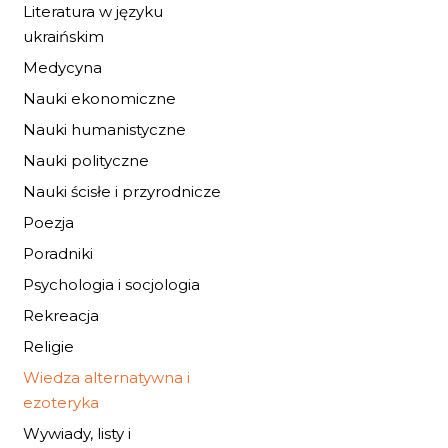
Literatura w języku
ukraińskim
Medycyna
Nauki ekonomiczne
Nauki humanistyczne
Nauki polityczne
Nauki ścisłe i przyrodnicze
KOSMOS MÓJ
PRYWATNY. WIELKI.
Poezja
14,28 zł
21,00 zł
Poradniki
Psychologia i socjologia
DO KOSZYKA
Rekreacja
Religie
Wiedza alternatywna i
ezoteryka
Wywiady, listy i