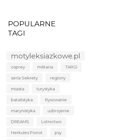
POPULARNE
TAGI
motyleksiazkowe.pl
osprey
militaria
TARGI
seria Sekrety
regiony
miasta
turystyka
batalistyka
Rysowanie
marynistyka
uzbrojenie
DREAMS
Lotnictwo
Herkules Poirot
psy