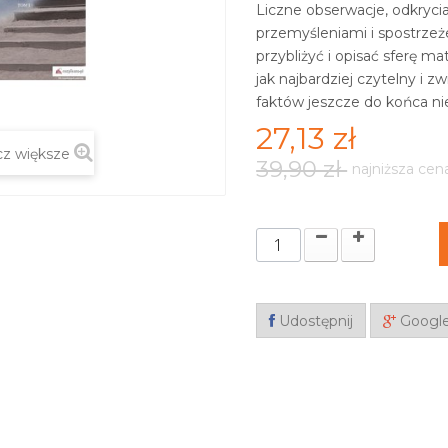
Liczne obserwacje, odkryci
przemyśleniami i spostrzeżen
przybliżyć i opisać sferę m
jak najbardziej czytelny i 
faktów jeszcze do końca ni
27,13 zł
z większe
39,90 zł
najniższa cen
Udostępnij
Googl