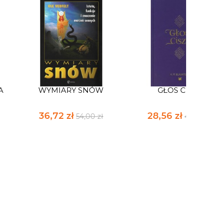
A
WYMIARY SNÓW
GŁOS CISZY
36,72 zł
28,56 zł
54,00 zł
42,00 zł