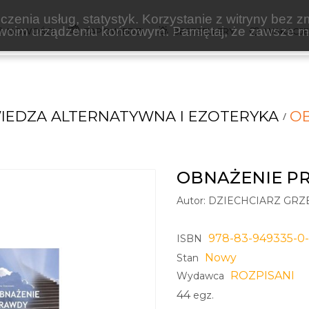
zenia usług, statystyk. Korzystanie z witryny bez z
oim urządzeniu końcowym. Pamiętaj, że zawsze mo
NOWOŚCI
ZAPOWIEDZI
BESTSELLERY
WAKACJ
IEDZA ALTERNATYWNA I EZOTERYKA
OB
OBNAŻENIE PR
Autor:
DZIECHCIARZ GR
978-83-949335-0
ISBN
Nowy
Stan
ROZPISANI
Wydawca
44
egz.