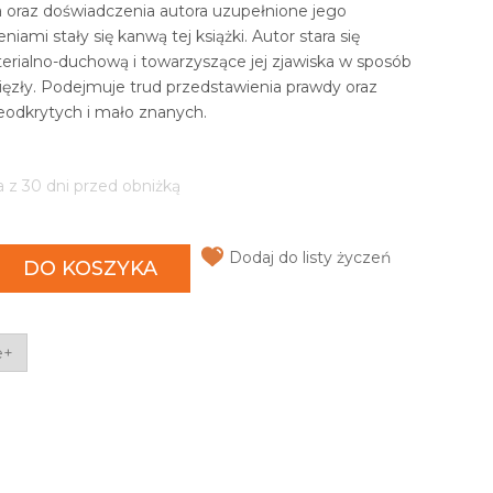
a oraz doświadczenia autora uzupełnione jego
iami stały się kanwą tej książki. Autor stara się
aterialno-duchową i towarzyszące jej zjawiska w sposób
zwięzły. Podejmuje trud przedstawienia prawdy oraz
eodkrytych i mało znanych.
a z 30 dni przed obniżką
Dodaj do listy życzeń
DO KOSZYKA
e+