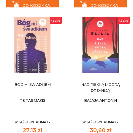
DO KOSZYKA
DO KOSZYKA
-32%
-32%
BÓG MI ŚWIADKIEM
NAD PIĘKNĄ MODRĄ
DREVNICĄ
TSITAS MAKIS
BAJAJA ANTONIN
KSIĄŻKOWE KLIMATY
KSIĄŻKOWE KLIMATY
27,13 zł
30,60 zł