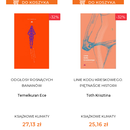
DO KOSZYKA
DO KOSZYKA
-32%
-32%
ODGŁOSY ROSNĄCYCH
LINIE KODU KRESKOWEGO.
BANANÓW
PIĘTNAŚCIE HISTORII
Temelkuran Ece
Toth Krisztina
KSIĄŻKOWE KLIMATY
KSIĄŻKOWE KLIMATY
27,13 zł
25,16 zł