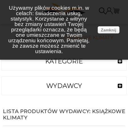
Używamy plików cookies m.in. w
celach: świadczenia usług,
K
statystyk. Korzystanie z witryny
bez zmiany ustawień Twojej
(
przeglądarki oznacza, że będą
Zamknij
one umieszczane w Twoim
STRONA GŁÓWNA
KSIĄŻKOWE KLIMATY
urządzeniu końcowym. Pamiętaj,
że zawsze możesz zmienić te
ustawienia.
KATEGORIE
WYDAWCY
LISTA PRODUKTÓW WYDAWCY: KSIĄŻKOWE
KLIMATY