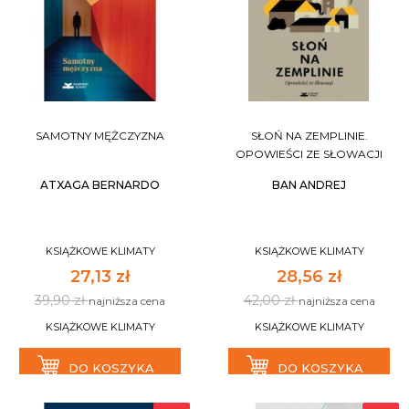
SAMOTNY MĘŻCZYZNA
SŁOŃ NA ZEMPLINIE.
OPOWIEŚCI ZE SŁOWACJI
ATXAGA BERNARDO
BAN ANDREJ
KSIĄŻKOWE KLIMATY
KSIĄŻKOWE KLIMATY
27,13 zł
28,56 zł
39,90 zł
42,00 zł
najniższa cena
najniższa cena
KSIĄŻKOWE KLIMATY
KSIĄŻKOWE KLIMATY
DO KOSZYKA
DO KOSZYKA