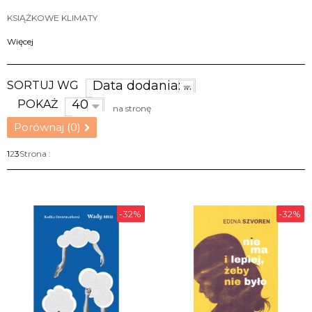
KSIĄŻKOWE KLIMATY
Więcej
Data dodania: najnowsze
SORTUJ WG
40
POKAŻ
na stronę
Porównaj (
0
)
1
2
3
Strona :
-32%
-32%