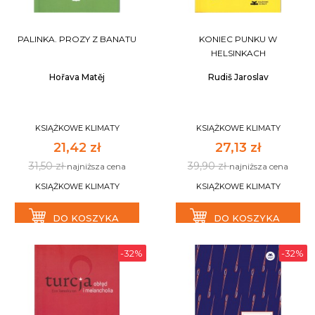
PALINKA. PROZY Z BANATU
KONIEC PUNKU W
HELSINKACH
Hořava Matěj
Rudiš Jaroslav
KSIĄŻKOWE KLIMATY
KSIĄŻKOWE KLIMATY
21,42 zł
27,13 zł
31,50 zł
39,90 zł
najniższa cena
najniższa cena
KSIĄŻKOWE KLIMATY
KSIĄŻKOWE KLIMATY
DO KOSZYKA
DO KOSZYKA
-32%
-32%