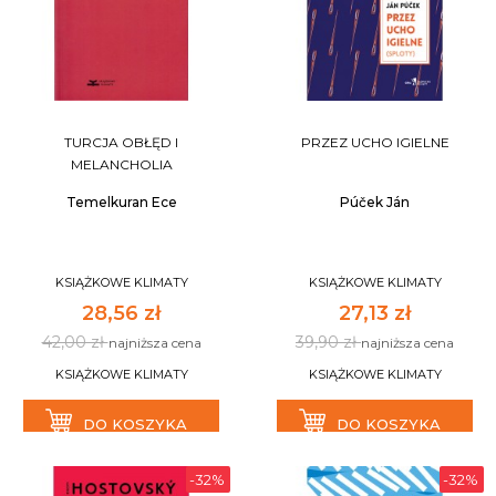
TURCJA OBŁĘD I
PRZEZ UCHO IGIELNE
MELANCHOLIA
Temelkuran Ece
Púček Ján
KSIĄŻKOWE KLIMATY
KSIĄŻKOWE KLIMATY
28,56 zł
27,13 zł
42,00 zł
39,90 zł
najniższa cena
najniższa cena
KSIĄŻKOWE KLIMATY
KSIĄŻKOWE KLIMATY
DO KOSZYKA
DO KOSZYKA
-32%
-32%