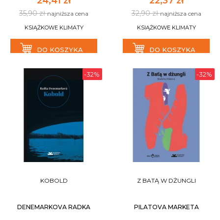
24,41 zł
22,37 zł
35,90 zł
32,90 zł
najniższa cena
najniższa cena
KSIĄŻKOWE KLIMATY
KSIĄŻKOWE KLIMATY
DO KOSZYKA
DO KOSZYKA
-32%
-32%
KOBOLD
Z BATĄ W DŻUNGLI
DENEMARKOVA RADKA
PILATOVA MARKETA