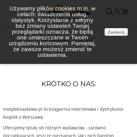
Używamy plików cookies m.in. w
celach: świadczenia usług,
K
statystyk. Korzystanie z witryny
bez zmiany ustawień Twojej
(
przeglądarki oznacza, że będą
Zamknij
one umieszczane w Twoim
STRONA GŁÓWNA
urządzeniu końcowym. Pamiętaj,
że zawsze możesz zmienić te
ustawienia.
KRÓTKO O NAS:
motyleksiazkowe.pl to księgarnia internetowa i dystrybutor
książek z Warszawy.
Oferujemy tytuły od różnych wydawców - zarówno
początkujących, jeszcze nieznanych, jak i tych bardziej