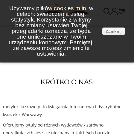
Używamy plików cookies m.in. w
celach: świadczenia usług,
K
statystyk. Korzystanie z witryny
bez zmiany ustawień Twojej
(
przeglądarki oznacza, że będą
Zamknij
one umieszczane w Twoim
STRONA GŁÓWNA
urządzeniu końcowym. Pamiętaj,
że zawsze możesz zmienić te
ustawienia.
KRÓTKO O NAS:
motyleksiazkowe.pl to księgarnia internetowa i dystrybutor
książek z Warszawy.
Oferujemy tytuły od różnych wydawców - zarówno
początkujących, jeszcze nieznanych, jak i tych bardziej