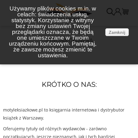
Używamy plików cookies m.in. w
celach: świadczenia usług,
K
statystyk. Korzystanie z witryny
bez zmiany ustawień Twojej
(
przeglądarki oznacza, że będą
Zamknij
one umieszczane w Twoim
STRONA GŁÓWNA
urządzeniu końcowym. Pamiętaj,
że zawsze możesz zmienić te
ustawienia.
KRÓTKO O NAS:
motyleksiazkowe.pl to księgarnia internetowa i dystrybutor
książek z Warszawy.
Oferujemy tytuły od różnych wydawców - zarówno
początkujących, jeszcze nieznanych, jak i tych bardziej