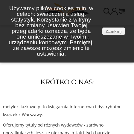
Używamy plików cookies m.in. w
celach: świadczenia usług,
K
statystyk. Korzystanie z witryny
bez zmiany ustawień Twojej
(
przeglądarki oznacza, że będą
Zamknij
one umieszczane w Twoim
STRONA GŁÓWNA
urządzeniu końcowym. Pamiętaj,
że zawsze możesz zmienić te
ustawienia.
KRÓTKO O NAS:
motyleksiazkowe.pl to księgarnia internetowa i dystrybutor
książek z Warszawy.
Oferujemy tytuły od różnych wydawców - zarówno
początkujących, jeszcze nieznanych, jak i tych bardziej